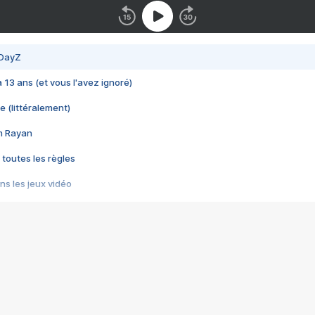
 DayZ
 a 13 ans (et vous l'avez ignoré)
e (littéralement)
im Rayan
 toutes les règles
s les jeux vidéo
us choquant de Rockstar ? - Le scandale BULLY
e plus moche de Steam
du RÊVE tourne au CAUCHEMAR
pendant 8 heures
it… à tort