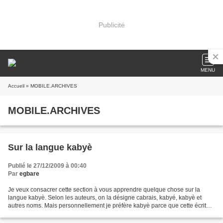
Publicité
MENU
Accueil
» MOBILE.ARCHIVES
MOBILE.ARCHIVES
Sur la langue kabyè
Publié le 27/12/2009 à 00:40
Par
egbare
Je veux consacrer cette section à vous apprendre quelque chose sur la
langue kabyè. Selon les auteurs, on la désigne cabrais, kabyé, kabyè et
autres noms. Mais personnellement je préfère kabyè parce que cette écriture
se rapproche de l’écriture en kabyè...