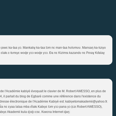
 pɩwɛ ka-taa yɔ. Mankalɩɣ ka-taa tɔm nɛ man-taa hʋlʋmʋʋ. Mansaŋ ka-lɩzɩyʋ
ɛ ɛlakɩ ɛ-tʋmɩyɛ woɖe yɔɔ woɖe yɔɔ. Ɖa nɛ Kizimsɩ kazandʋ nɛ Pɩnaɣ Kɩfalaɣ
 de l'Académie kabiyè évoquait le clavier de M. Robert AWESSO, en plus de
4, il parlait du blog de Egbarè comme une référence dans l'existence du
adresse électronique de l'Académie Kabiyè est: kabiyetomakademii@yahoo.fr.
Ña nɛ ɛyaa lalaa mba ɩñakɩ Kabɩyɛ tɔm yɔɔ pana yɔ (ɛzɩ Robert AWESSO),
abɩyɛ Akademii kula ɖɔɖɔ ɛsɛ. Kɩwɛna Internet ɖaŋ: