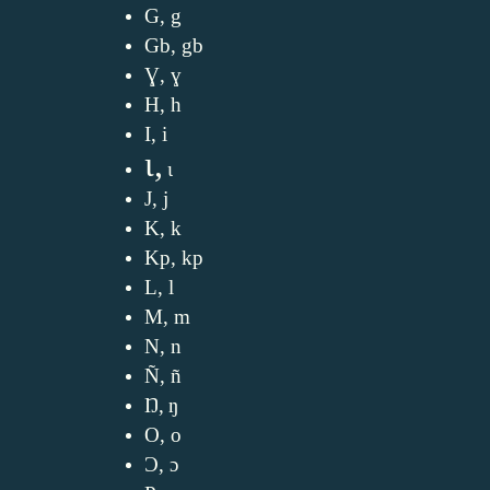
G, g
Gb, gb
Ɣ, ɣ
H, h
I, i
ɩ,
ɩ
J, j
K, k
Kp, kp
L, l
M, m
N, n
Ñ, ñ
Ŋ,
ŋ
O, o
Ɔ, ɔ