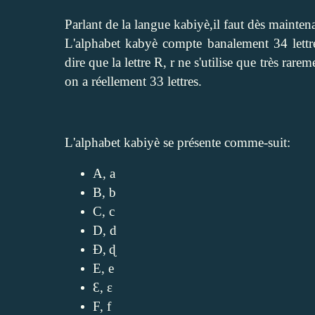
Parlant de la langue kabiyè,il faut dès mainten
L'alphabet kabyè compte banalement 34 lettres
dire que la lettre R, r ne s'utilise que très r
on a réellement 33 lettres.
L'alphabet kabiyè se présente comme-suit:
A, a
B, b
C, c
D, d
Ɖ,
ɖ
E, e
Ɛ, ɛ
F, f