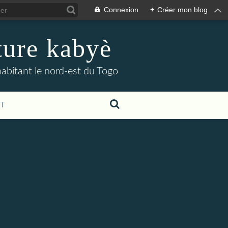
Connexion
+
Créer mon blog
lture kabyè
habitant le nord-est du Togo
T