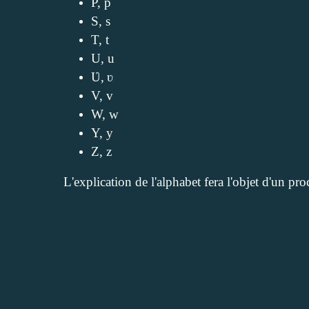
P, p
S, s
T, t
U, u
Ʋ,
ʋ
V, v
W, w
Y, y
Z, z
L'explication de l'alphabet fera l'objet d'un pr