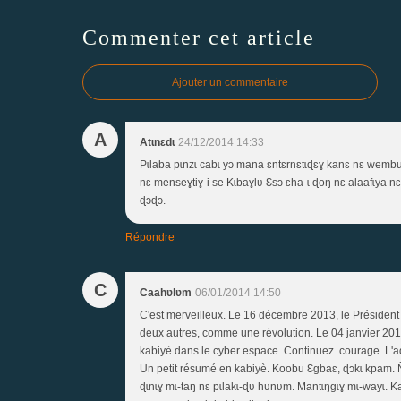
Commenter cet article
Ajouter un commentaire
A
Atɩnɛdɩ
24/12/2014 14:33
Pɩlaba pɩnzɩ cabɩ yɔ mana ɛntɛrnɛtɩɖɛɣ kanɛ nɛ wembu
nɛ menseɣtiɣ-i se Kɩbaɣlʋ Ɛsɔ ɛha-ɩ ɖoŋ nɛ alaafɩya n
ɖɔɖɔ.
Répondre
C
Caahʋlʋm
06/01/2014 14:50
C'est merveilleux. Le 16 décembre 2013, le Président
deux autres, comme une révolution. Le 04 janvier 201
kabiyè dans le cyber espace. Continuez. courage. L'
Un petit résumé en kabiyè. Koobu Ɛgbaɛ, ɖɔkɩ kpam. 
ɖɩnɩɣ mɩ-taŋ nɛ pɩlakɩ-ɖʋ hʋnʋm. Mantɩŋgɩɣ mɩ-wayɩ. K