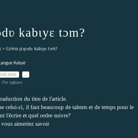
dʋ kabɩyɛ tɔm?
s
>
Ɛzima pɔyɔdʋ kabɩyɛ tɔm?
Langue Kabyè
5.03.2010
…
Par egbare
aduction du titre de l'article.
celui-ci, il faut beaucoup de talents et de temps pour le
t l'écrire et quel ordre suivre?
 vous aimeriez savoir