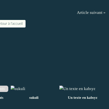
Article suivant »
tour à l'accueil
ts
sukuli
Un texte en kabɩyɛ