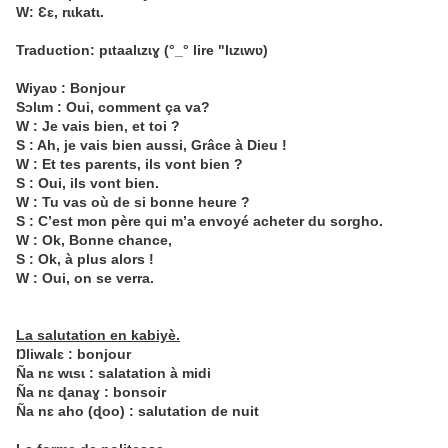
W: Ɛɛ, rɩɩkatɩ.
Traduction: pɩtaalɩzɩɣ (°_° lire "lɩzɩwʋ)
Wiyaʋ : Bonjour
Sɔlɩm : Oui, comment ça va?
W : Je vais bien, et toi ?
S : Ah, je vais bien aussi, Grâce à Dieu !
W : Et tes parents, ils vont bien ?
S : Oui, ils vont bien.
W : Tu vas où de si bonne heure ?
S : C’est mon père qui m’a envoyé acheter du sorgho.
W : Ok, Bonne chance,
S
: Ok, à plus alors !
W : Oui, on se verra.
La salutation en kabiyè.
Ŋliwalɛ : bonjour
Ña nɛ wɩsɩ : salatation à midi
Ña nɛ ɖanaɣ : bonsoir
Ña nɛ aho (ɖoo) : salutation de nuit