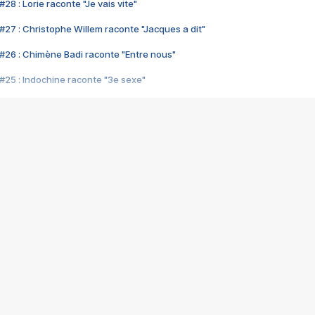
28 : Lorie raconte "Je vais vite"
#27 : Christophe Willem raconte "Jacques a dit"
#26 : Chimène Badi raconte "Entre nous"
#25 : Indochine raconte "3e sexe"
#24 : Zaho raconte "C'est chelou"
#23 : Patrick Bruel raconte "Au café des délices"
#22 : Kyo raconte "Le chemin"
#21 : Nolwenn Leroy raconte "Cassé"
#20 : Patrick Hernandez raconte "Born to be alive"
#19 : Lorie raconte "Près de moi"
#18 : Michael Jones raconte "A nos actes manqués" (avec Jean-Jacque
#17 : Khaled raconte "Aïcha"
#16 : Corneille raconte "Parce qu'on vient de loin"