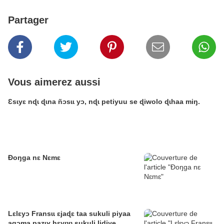
Partager
Vous aimerez aussi
Ɛsɩyɛ nɖɩ ɖɩna ñɔsɩɩ yɔ, nɖɩ petiyuu se ɖiwolo ɖɩhaa miŋ.
Ɖoŋga nɛ Nɛmɛ
Lɛlɛyɔ Fransɩɩ ɛjaɖɛ taa sukuli piyaa
agɔma pazɩɣ hɛyʋʋ sukuli lidiye