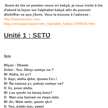
Avant de lire ce premier cours en kabyè, je vous invite à lire
d'abord la leçon sur l'alphabet kabyè afin de pouvoir
déchiffrer ce que j'écris. Vous la trouvez à l’adresse :
http://kabyetanaou.over-
blog.com/pages/apprendre_lalphabet_kabiye-3394546.html
Unité 1 : SƐTƲ
Sɛtʋ
Wiyaʋ :
Ŋlɩwalɛ
Sɔlɩm :
Yoo, Ŋkʋyɩ camɩyɛ na ?
W: Alafia, ñɛ yɔ?
S: Aayi, alafia ɖeke, ɖɩsamɩ Ɛsɔ !
W: Ña-caanaa yɔ, pakʋyɩ camɩyɛ na?
S: Ɛɛ, pɛwɛ alafia.
W: Lee ŋwoki na tanaŋ kʋnɛ?
S: Man-caa tiyinam se maya mɩla.
W: An, Wele wele, ŋwolo ŋkɔ!
S: Yoo, pɩlabɩ tasɩ, yawe!