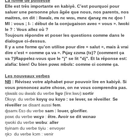
La forme de politesse
Elle est très importante en kabiyè. C’est pourquoi pour
saluer une personne plus âgée que nous, nos parents, nos
maitres, on dit : Ɩlɩwalɛ, mɩ nɛ wɩsɩ, mɩnɛ ɖanaɣ mɩ nɛ ɖoo !
MƖ : vous ; Ɩ- : début de la conjugaison avec « vous ». Ɩwoki
le ? : Vous allez où ?
Toujours répondre et poser les questions comme dans le
dialogue ci-dessus.
Il y a une forme qu’on utilise pour dire « salut », mais à vrai
dire c’est « comme ça va ». Pɩjaɣ ɛzɩma (tɛ)? (comment ça
va ?)Rappelez-vous que le "j" se lit "dj". Et la réponse est:
alafia: bien! Ou bien pʋwɛ mbʋlɛ: comme ci comme ça.
Les nouveaux verbes
NB
: Révisez votre alphabet pour pouvoir lire en kabiyè. Si
vous prononcez autre chose, on ne vous comprendra pas.
ŋlɩwalɛ ou ɩlɩwalɛ du verbe
lɩɣʋ
(lire:lɩwʋ):
sortir
Ŋkʋyɩ du verbe
kʋyɩɣ ou kʋyʋ : se lever, se réveiller
.
Se
réveiller
se disant aussi
fem
.
ɖɩsamɩ Ɛsɔ du verbe
sam : louer, glorifier.
pɛwɛ du verbe
wɛɣʋ
:
être. Avoir se dit wɛnaʋ
ŋwoki du verbe
wobu
:
aller
tiyinam du verbe tiyiu : envoyer
ŋkɔ du verbe kɔm : venir