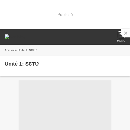
Publicité
MENU
Accueil
» Unité 1: SƐTƲ
Unité 1: SƐTƲ