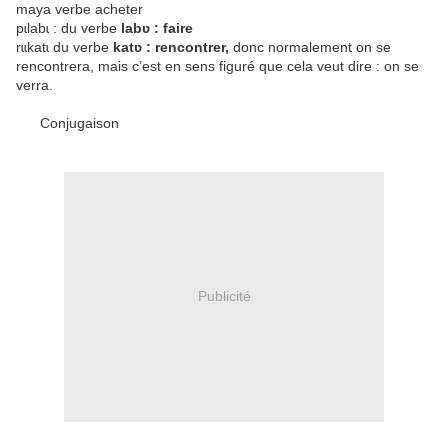
maya verbe acheter
pɩlabɩ : du verbe
labʋ : faire
rɩɩkatɩ du verbe
katʋ : rencontrer,
donc normalement on se
rencontrera, mais c’est en sens figuré que cela veut dire : on se
verra.
Conjugaison
Publicité