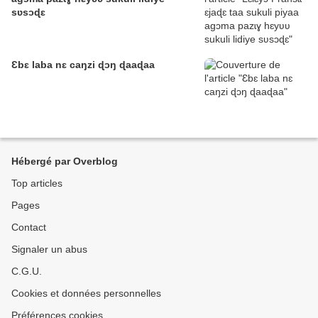
sʋsɔɖɛ
Ɛbɛ laba nɛ caŋzi ɖɔŋ ɖaaɖaa
Hébergé par Overblog
Top articles
Pages
Contact
Signaler un abus
C.G.U.
Cookies et données personnelles
Préférences cookies