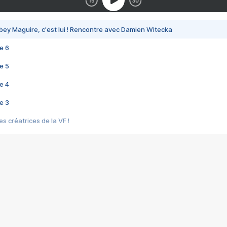
bey Maguire, c'est lui ! Rencontre avec Damien Witecka
e 6
e 5
e 4
e 3
s créatrices de la VF !
e 2
e 1
e Mektoub My Love arrive enfin ! Rencontre avec Shaïn Boumedine et Sal
i : après Toni en famille
elle réalise le bouleversant Dites lui que je l'aime