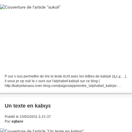
P our v ous permettre de lire le texte écrit avec les lettres de kabiyè (ɖ,ɛ,ɣ, ...),
il vous pr op osé le c ours sur l'alphabet kabiyè sur ce blog (
http://kabyetanaou.over-blog.com/pages/apprendre_lalphabet_kabiye-
3394546.html ) et l'outil qui v ous...
Un texte en kabɩyɛ
Publié le 15/02/2011 à 21:37
Par
egbare