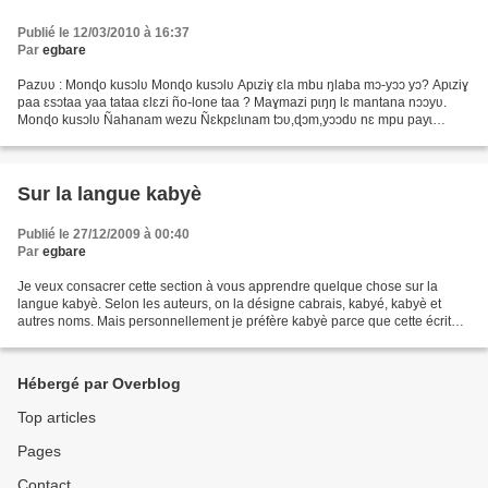
Publié le 12/03/2010 à 16:37
Par
egbare
Pazʋʋ : Monɖo kusɔlʋ Monɖo kusɔlʋ Apɩziɣ ɛla mbu ŋlaba mɔ-yɔɔ yɔ? Apɩziɣ
paa ɛsɔtaa yaa tataa ɛlɛzi ño-lone taa ? Maɣmazi pɩŋŋ lɛ mantana nɔɔyʋ.
Monɖo kusɔlʋ Ñahanam wezu Ñɛkpɛlɩnam tɔʋ,ɖɔm,yɔɔdʋ nɛ mpu payɩ
manzim sɔnɔ yɔ. Ñɔyɔɔ yɔ mɛwɛ nɛ manpɩziɣ mɛnsɛŋ...
Sur la langue kabyè
Publié le 27/12/2009 à 00:40
Par
egbare
Je veux consacrer cette section à vous apprendre quelque chose sur la
langue kabyè. Selon les auteurs, on la désigne cabrais, kabyé, kabyè et
autres noms. Mais personnellement je préfère kabyè parce que cette écriture
se rapproche de l’écriture en kabyè...
Hébergé par Overblog
Top articles
Pages
Contact