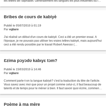
les lettres de l'alphabet. Généralement les langues les plus influentes ou les
plus utilisées ont facilement...
Bribes de cours de kabiyè
Publié le 05/07/2010 à 01:19
Par
egbare
J'ai réalisé un début d'un cours de kabiyè. Ceci a été un premier essai. A
l'époque, je ne pouvais pas utiliser les vraies lettres kabiyè, mais aujourd'hui
ceci a été rendu possible par le travail Robert Awesso (
http://www.awesso.net/kabiyemaw.html )....
Ɛzima pɔyɔdʋ kabɩyɛ tɔm?
Publié le 15/03/2010 à 14:46
Par
egbare
Comment parle-t-on la langue kabiyè? c'est la traduction du titre de l'article.
Vous savez avec moi que pour un projet comme celui-ci, il faut beaucoup de
talents et de temps pour le méner à bien. Il faut savoir quoi écrire, comment
l'écrire et quel ordre...
Poème à ma mère