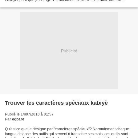
envoyer pour que je corrige. Ce document se trouve se trouve dans la
rubrique Pages, à droite et...
Publicité
Trouver les caractères spéciaux kabiyè
Publié le 14/07/2010 à 01:57
Par
egbare
Qu'est ce que je désigne par "caractères spéciaux"? Normalement chaque
langue dispose des outils qui servent à transcrire ses mots; ces outils sont